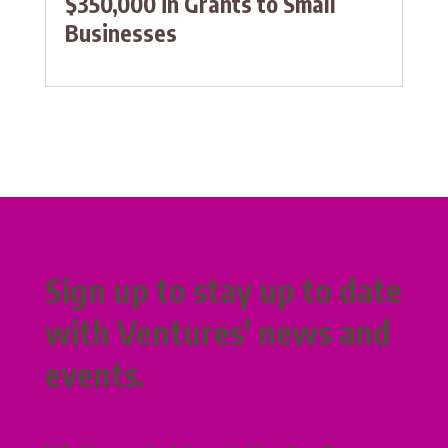
$350,000 in Grants to Small
Businesses
Sign up to stay up to date
with Ventures' news and
events.